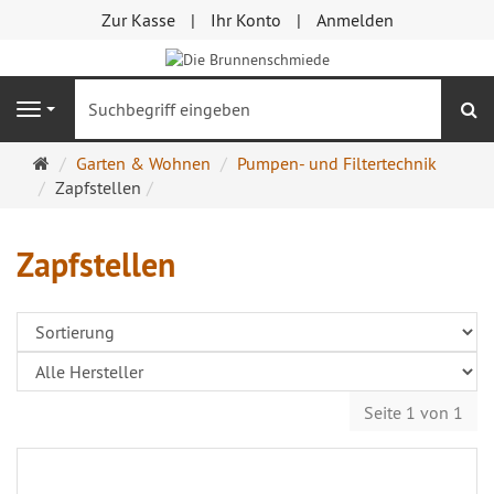
Zur Kasse
Ihr Konto
Anmelden
S
Navigation
Startseite
Garten & Wohnen
Pumpen- und Filtertechnik
Zapfstellen
Zapfstellen
Seite 1 von 1